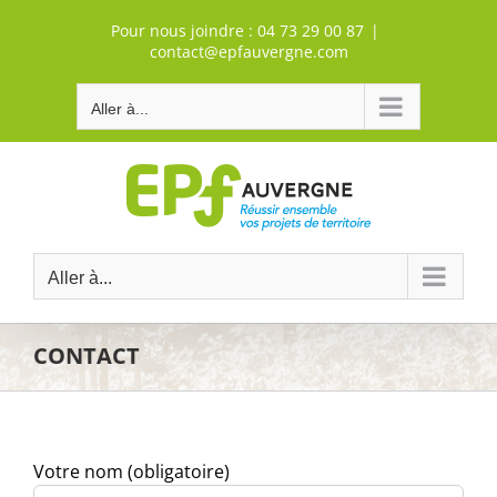
Passer
Pour nous joindre :
04 73 29 00 87
|
au
contact@epfauvergne.com
contenu
Aller à...
Aller à...
CONTACT
Votre nom (obligatoire)