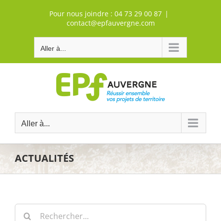
Passer
Pour nous joindre :
04 73 29 00 87
|
au
contact@epfauvergne.com
contenu
Aller à...
Aller à...
ACTUALITÉS
Rechercher: