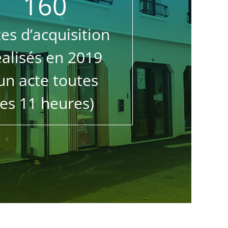
160
tes d’acquisition
éalisés en 2019
un acte toutes
les 11 heures)