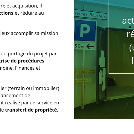
e et acquisition, Il
ctions
et réduire au
ac
r
 mieux accomplir sa mission
(
 du portage du projet par
rise de procédures
moine, Finances et
ier (terrain ou immobilier)
e lancement de
 réalisé par ce service en
 le
transfert de propriété.