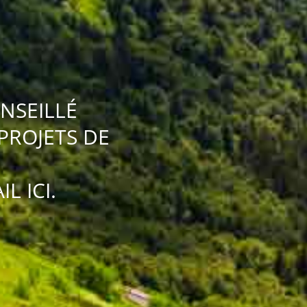
NSEILLÉ
PROJETS DE
L ICI.