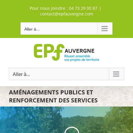
Passer
Pour nous joindre :
04 73 29 00 87
|
au
contact@epfauvergne.com
contenu
Aller à...
Aller à...
AMÉNAGEMENTS PUBLICS ET
RENFORCEMENT DES SERVICES