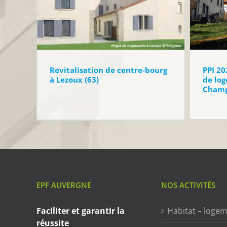
Revitalisation de centre-bourg
PPI 20
à Lezoux (63)
de log
Champ
EPF AUVERGNE
NOS ACTIVITÉS
Faciliter et garantir
la
Habitat – loge
réussite