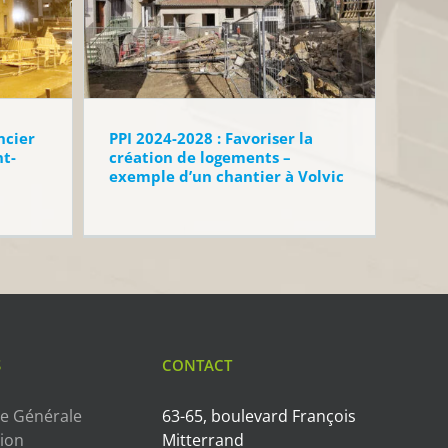
ncier
PPI 2024-2028 : Favoriser la
t-
création de logements –
exemple d’un chantier à Volvic
S
CONTACT
e Générale
63-65, boulevard François
tion
Mitterrand