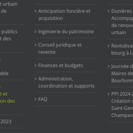
t urbain
n de
Anticipation foncière et
Dunières (
acquisition
Accompag
de renou
publics
Ingénierie du patrimoine
urbain
t des
Conseil juridique et
Revitalisa
revente
bourg à L
t
Finances et budgets
Journée d
able
Maires de 
Administration,
Bourbonn
coordination et supports
e
t et
PPI 2024-
FAQ
tion des
Création 
Saint-Gen
Champane
-2023