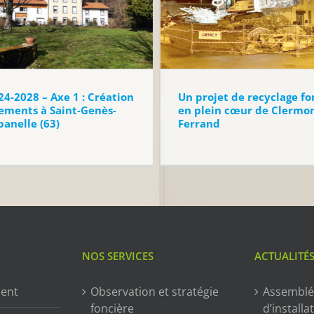
24-2028 – Axe 1 : Création
Un projet de recyclage fo
ements à Saint-Genès-
en plein cœur de Clermon
anelle (63)
Ferrand
NOS SERVICES
ACTUALITÉ
ment
Observation et stratégie
Assemblé
foncière
d’installa