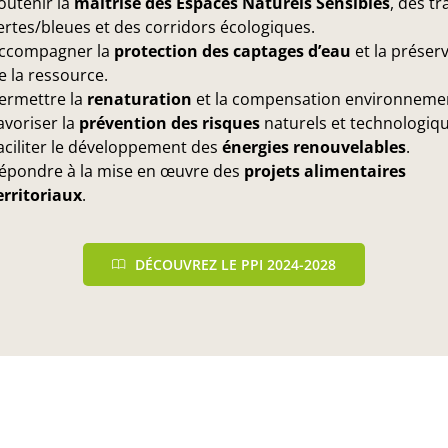
outenir la
maîtrise des Espaces Naturels Sensibles
, des t
ertes/bleues et des corridors écologiques.
ccompagner la
protection des captages d’eau
et la préser
e la ressource.
ermettre la
renaturation
et la compensation environnemen
avoriser la
prévention des risques
naturels et technologiqu
aciliter le développement des
énergies renouvelables
.
épondre à la mise en œuvre des
projets alimentaires
erritoriaux
.
DÉCOUVREZ LE PPI 2024-2028