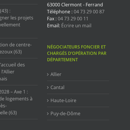
63000 Clermont - Ferrand
43) :
Téléphone :
04 73 29 00 87
ner les projets
Fax :
04 73 29 00 11
vellement
Email:
Écrire un mail
tion de centre-
NÉGOCIATEURS FONCIER ET
ezoux (63)
CHARGÉS D’OPÉRATION PAR
DÉPARTEMENT
’accueil des
l’Allier
Allier
ais
Cantal
2028 – Axe 1 :
de logements à
Haute-Loire
ès-
lle (63)
Puy-de-Dôme