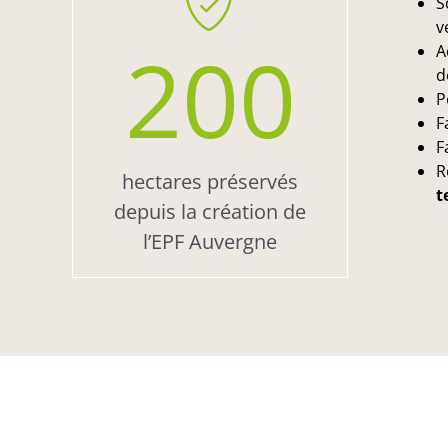
S
v
200
A
d
P
F
F
R
hectares préservés
t
depuis la création de
l’EPF Auvergne