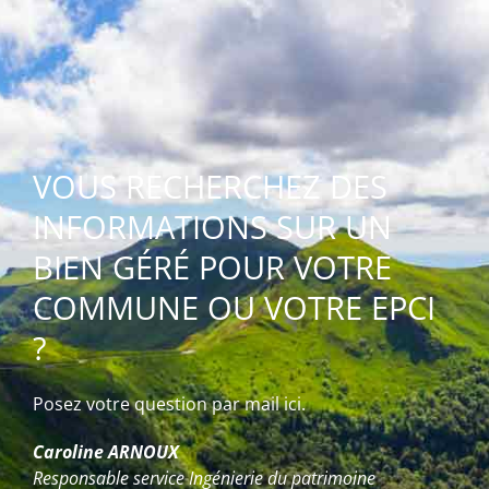
VOUS RECHERCHEZ DES
INFORMATIONS SUR UN
BIEN GÉRÉ POUR VOTRE
COMMUNE OU VOTRE EPCI
?
Posez votre question par mail ici.
Caroline ARNOUX
Responsable service Ingénierie du patrimoine