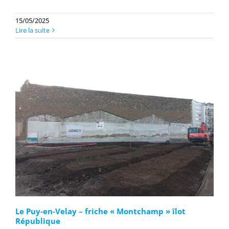
15/05/2025
Lire la suite
Le Puy-en-Velay – friche « Montchamp » îlot
République