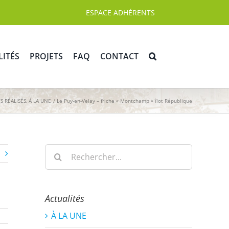
ESPACE ADHÉRENTS
LITÉS
PROJETS
FAQ
CONTACT
S RÉALISÉS
À LA UNE
Le Puy-en-Velay – friche « Montchamp » îlot République
Rechercher:
Actualités
À LA UNE