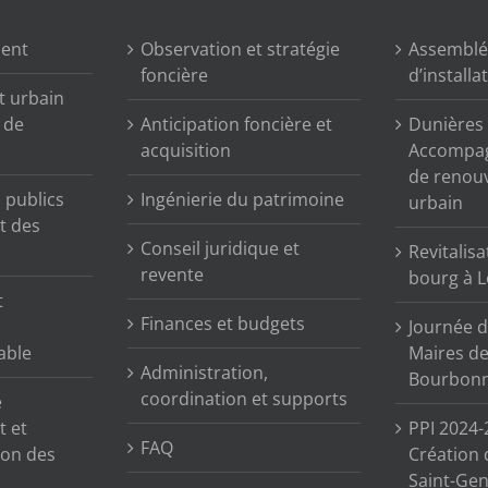
ment
Observation et stratégie
Assemblé
foncière
d’installa
t urbain
n de
Anticipation foncière et
Dunières (
acquisition
Accompag
de renou
publics
Ingénierie du patrimoine
urbain
t des
Conseil juridique et
Revitalisa
revente
bourg à L
t
Finances et budgets
Journée d
able
Maires de 
Administration,
Bourbonn
coordination et supports
e
t et
PPI 2024-
FAQ
tion des
Création 
Saint-Gen