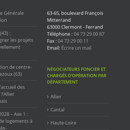
e Générale
63-65, boulevard François
tion
Mitterrand
63000 Clermont - Ferrand
43) :
Téléphone :
04 73 29 00 87
ner les projets
Fax :
04 73 29 00 11
vellement
Email:
Écrire un mail
tion de centre-
NÉGOCIATEURS FONCIER ET
ezoux (63)
CHARGÉS D’OPÉRATION PAR
DÉPARTEMENT
’accueil des
l’Allier
Allier
ais
Cantal
2028 – Axe 1 :
de logements à
Haute-Loire
ès-