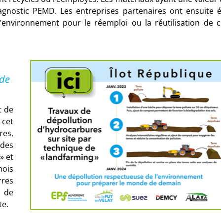
agnostic PEMD. Les entreprises partenaires ont ensuite 
 l’environnement pour le réemploi ou la réutilisation de 
 de
t de
 cet
res,
 des
» et
mois
rres
e de
te.