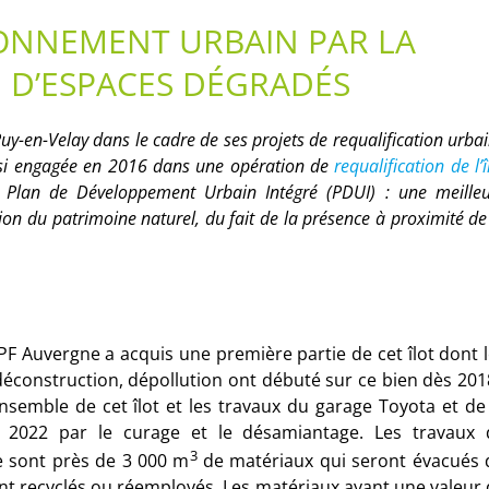
RONNEMENT URBAIN PAR LA
N D’ESPACES DÉGRADÉS
y-en-Velay dans le cadre de ses projets de requalification urba
ainsi engagée en 2016 dans une opération de
requalification de l’î
 Plan de Développement Urbain Intégré (PDUI) : une meille
ation du patrimoine naturel, du fait de la présence à proximité de
EPF Auvergne a acquis une première partie de cet îlot dont 
éconstruction, dépollution ont débuté sur ce bien dès 201
’ensemble de cet îlot et les travaux du garage Toyota et de
2022 par le curage et le désamiantage. Les travaux 
3
e sont près de 3 000 m
de matériaux qui seront évacués 
ont recyclés ou réemployés. Les matériaux ayant une valeur