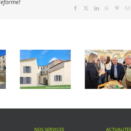
ateforme!
Facebook
X
LinkedIn
WhatsApp
Pinter
NOS SERVICES
ACTUALITÉ