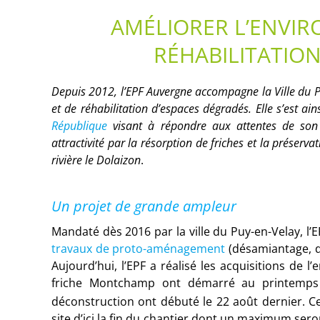
AMÉLIORER L’ENVI
RÉHABILITATIO
Depuis 2012, l’EPF Auvergne accompagne la Ville du Pu
et de réhabilitation d’espaces dégradés. Elle s’est 
République
visant à répondre aux attentes de son
attractivité par la résorption de friches et la préserv
rivière le Dolaizon
.
Un projet de grande ampleur
Mandaté dès 2016 par la ville du Puy-en-Velay, l’
travaux de proto-aménagement
(désamiantage, d
Aujourd’hui, l’EPF a réalisé les acquisitions de l
friche Montchamp ont démarré au printemps 
déconstruction ont débuté le 22 août dernier. C
site d’ici la fin du chantier dont un maximum ser