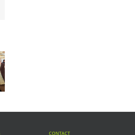
est
Email
S
CONTACT