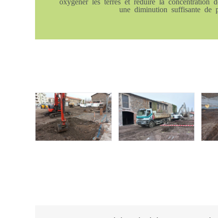
oxygéner les terres et réduire la concentration d
une diminution suffisante de p