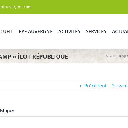
epfauvergne.com
CUEIL
EPF AUVERGNE
ACTIVITÉS
SERVICES
ACTUA
AMP » ÎLOT RÉPUBLIQUE
Accueil
PROJET
Précédent
Suivant
ublique