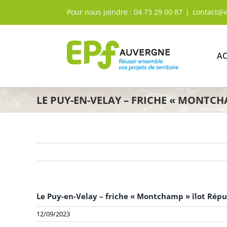
Passer
Pour nous joindre :
04 73 29 00 87
|
contact@
au
contenu
AC
LE PUY-EN-VELAY – FRICHE « MONTCH
Le Puy-en-Velay – friche « Montchamp » îlot Rép
12/09/2023