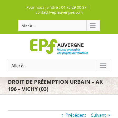
Passer
Pour nous joindre :
04 73 29 00 87
|
au
contact@epfauvergne.com
contenu
Aller à...
Aller à...
DROIT DE PRÉEMPTION URBAIN – AK
196 – VICHY (03)
Précédent
Suivant