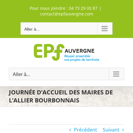
Passer
Pour nous joindre :
04 73 29 00 87
|
au
contact@epfauvergne.com
contenu
Aller à...
Aller à...
JOURNÉE D’ACCUEIL DES MAIRES DE
L’ALLIER BOURBONNAIS
Précédent
Suivant