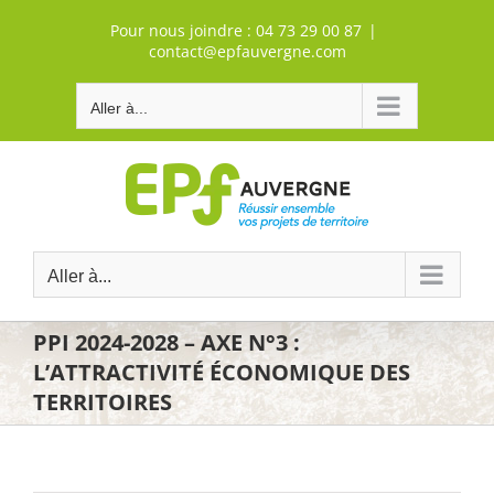
Passer
Pour nous joindre :
04 73 29 00 87
|
au
contact@epfauvergne.com
contenu
Aller à...
Aller à...
PPI 2024-2028 – AXE N°3 :
L’ATTRACTIVITÉ ÉCONOMIQUE DES
TERRITOIRES