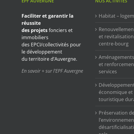
EPF AUVERGNE
NOS ACTIVITÉS
Faciliter et garantir
la
Habitat – loge
réussite
Renouvellemen
des projets
fonciers et
et revitalisatio
immobiliers
centre-bourg
des EPCI/collectivités pour
le développement
Aménagements 
du territoire d’Auvergne.
et renforcemen
En savoir + sur l’EPF Auvergne
services
Développemen
économique et
touristique dur
Préservation d
l’environnemen
désartificialisa