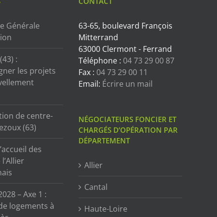
S
CONTACT
e Générale
63-65, boulevard François
tion
Mitterrand
63000 Clermont - Ferrand
43) :
Téléphone :
04 73 29 00 87
ner les projets
Fax :
04 73 29 00 11
vellement
Email:
Écrire un mail
tion de centre-
NÉGOCIATEURS FONCIER ET
ezoux (63)
CHARGÉS D’OPÉRATION PAR
DÉPARTEMENT
’accueil des
l’Allier
Allier
ais
Cantal
2028 – Axe 1 :
de logements à
Haute-Loire