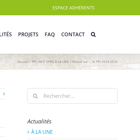
ESPACE ADHÉRENTS
LITÉS
PROJETS
FAQ
CONTACT
Accueil
PPI
INFO EPFA
À LA UNE
Retour sur … le PPI 2024-2028
Rechercher:
Actualités
À LA UNE