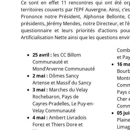
Ce sont en effet 11 rencontres qui ont été orga
territoires couverts par l’EPF Auvergne. Ainsi, c’e
Prononce notre Président, Alphonse Bellonte, 
présidents, Jérémy Mendes, notre Directeur, et l’
questionnaire et leurs priorités d’actions po
Artificialisation Nette ainsi que les questions e
Combr
25 avril :
les CC Billom
et Pay
Communauté et
16 ma
Mond’Arverne Communauté
Bourb
2 mai :
Dômes Sancy
Montm
Artense et Massif du Sancy
Commu
3 mai :
Marches du Velay
Pays d
Rochebaron, Pays de
Cher 
Cayres-Pradelles, Le Puy-en-
Comm
Velay Communauté
05 jui
4 mai :
Ambert Livradois
Plain
Forez et Thiers Dore et
Limag