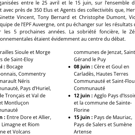
nisées entre le 25 avril et le 15 juin, sur l’ensemble 
st avec près de 350 Elus et Agents des collectivités que, He
Ginette Vincent, Tony Bernard et Christophe Dumont, Vic
équipe de l’EPF Auvergne, ont pu échanger sur les résultats
ur les 5 prochaines années. La sobriété foncière, le Zé
nvironnementales étaient évidemment au centre du débat.
ailles Sioule et Morge
communes de Jenzat, Saint
s de Saint-Eloy
Gérand le Puy
i :
Bocage
08 juin :
Cère et Goul en
onnais, Commentry
Carladès, Hautes Terres
arault Néris
Communauté et Saint-Flou
nauté, Pays d’Huriel,
Communauté
e Tronçais et Val de
12 juin :
Agglo Pays d’Issoi
et Montluçon
et la commune de Sainte-
unauté
Florine
n :
Entre Dore et Allier,
15 juin :
Pays de Mauriac,
e Limagne et Riom
Pays de Salers et Sumène
ne et Volcans
Artense