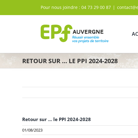
Passer
Pour nous joindre :
04 73 29 00 87
|
contact@
au
contenu
AC
RETOUR SUR … LE PPI 2024-2028
Retour sur … le PPI 2024-2028
01/08/2023