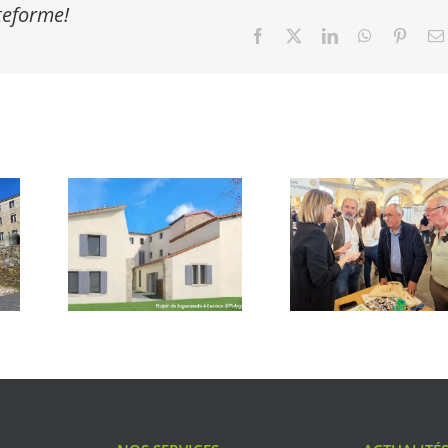
ateforme!
Facebook
X
LinkedIn
WhatsApp
Pinter