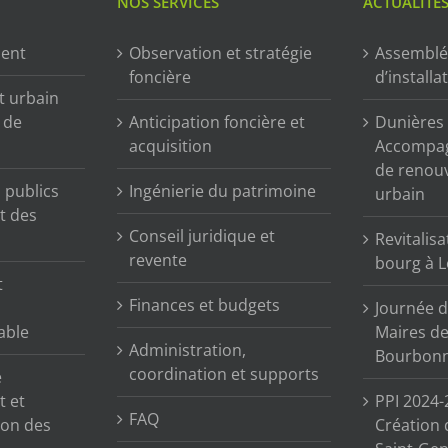
NOS SERVICES
ACTUALITÉ
ment
Observation et stratégie
Assemblé
foncière
d’installa
t urbain
n de
Anticipation foncière et
Dunières (
acquisition
Accompag
de renou
publics
Ingénierie du patrimoine
urbain
t des
Conseil juridique et
Revitalisa
revente
bourg à L
t
Finances et budgets
Journée d
able
Maires de 
Administration,
Bourbonn
coordination et supports
e
t et
PPI 2024-
FAQ
tion des
Création 