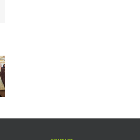
est
Email