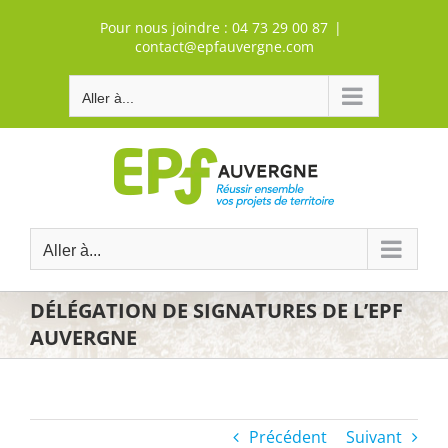
Passer
Pour nous joindre :
04 73 29 00 87
|
au
contact@epfauvergne.com
contenu
Aller à...
Aller à...
DÉLÉGATION DE SIGNATURES DE L’EPF
AUVERGNE
Précédent
Suivant