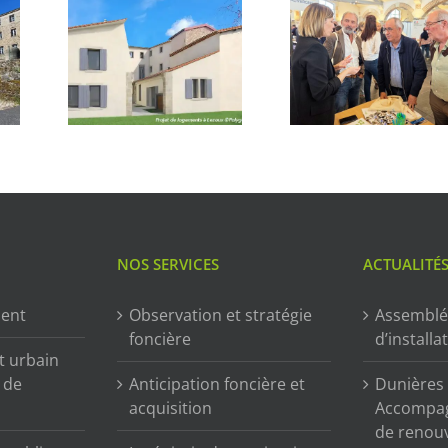
NOS SERVICES
ACTUALITÉ
ment
Observation et stratégie
Assemblé
foncière
d’installa
t urbain
n de
Anticipation foncière et
Dunières (
acquisition
Accompag
de renou