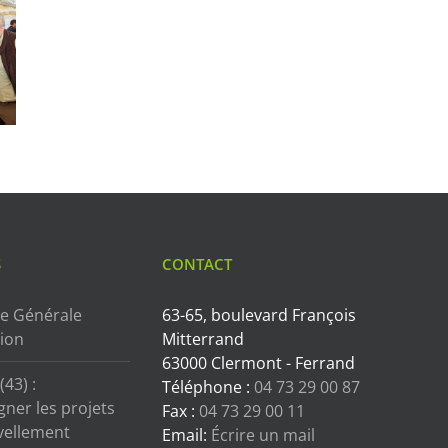
S
CONTACT
e Générale
63-65, boulevard François
tion
Mitterrand
63000 Clermont - Ferrand
43) :
Téléphone :
04 73 29 00 87
ner les projets
Fax :
04 73 29 00 11
vellement
Email:
Écrire un mail