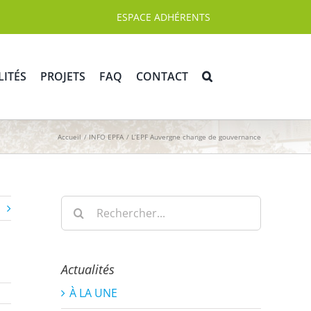
ESPACE ADHÉRENTS
LITÉS
PROJETS
FAQ
CONTACT
Accueil
INFO EPFA
L’EPF Auvergne change de gouvernance
Rechercher:
Actualités
À LA UNE