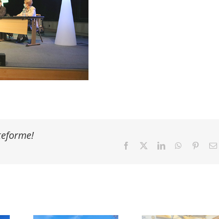
ateforme!
Facebook
X
LinkedIn
WhatsApp
Pinter