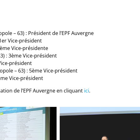
le – 63) : Président de l’EPF Auvergne
1
er
Vice-président
ème
Vice-présidente
) : 3
ème
Vice-président
ice-président
ole – 63) : 5
ème
Vice-président
ème
Vice-président
ration de l’EPF Auvergne en cliquant
ici
.