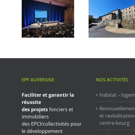
EPF AUVERGNE
NOS ACTIVITÉS
Faciliter et garantir
la
Habitat – loge
réussite
Renouvellemen
des projets
fonciers et
et revitalisatio
immobiliers
centre-bourg
des EPCI/collectivités pour
le développement