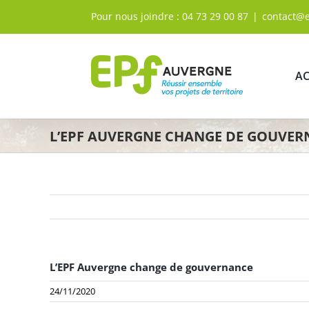
Passer
Pour nous joindre :
04 73 29 00 87
|
contact@
au
contenu
AC
L’EPF AUVERGNE CHANGE DE GOUVE
L’EPF Auvergne change de gouvernance
24/11/2020