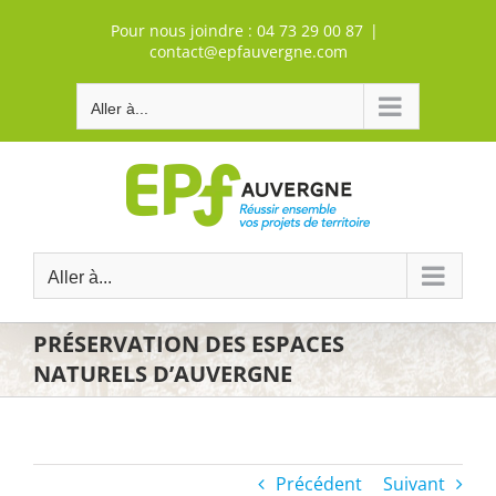
Passer
Pour nous joindre :
04 73 29 00 87
|
au
contact@epfauvergne.com
contenu
Aller à...
Aller à...
PRÉSERVATION DES ESPACES
NATURELS D’AUVERGNE
Précédent
Suivant