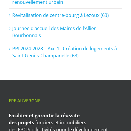
renouvellement urbain
Revitalisation de centre-bourg à Lezoux (63)
Journée d’accueil des Maires de l’Allier
Bourbonnais
PPI 2024-2028 – Axe 1 : Création de logements à
Saint-Genès-Champanelle (63)
EPF AUVERGNE
Faciliter et garantir
la réussite
des projets
fonciers et immobiliers
des EPCI/collectivités pour le développement