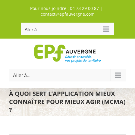
Passer
Pour nous joindre :
04 73 29 00 87
|
au
contact@epfauvergne.com
contenu
Aller à...
Aller à...
À QUOI SERT L’APPLICATION MIEUX
CONNAÎTRE POUR MIEUX AGIR (MCMA)
?