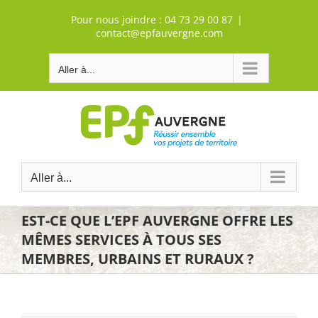
Passer
Pour nous joindre :
04 73 29 00 87
|
au
contact@epfauvergne.com
contenu
Aller à...
Aller à...
EST-CE QUE L’EPF AUVERGNE OFFRE LES
MÊMES SERVICES À TOUS SES
MEMBRES, URBAINS ET RURAUX ?