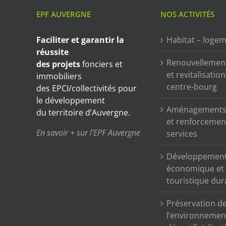
EPF AUVERGNE
NOS ACTIVITÉS
Faciliter et garantir
la
Habitat – loge
réussite
Renouvellemen
des projets
fonciers et
et revitalisatio
immobiliers
centre-bourg
des EPCI/collectivités pour
le développement
Aménagements 
du territoire d’Auvergne.
et renforcemen
En savoir + sur l’EPF Auvergne
services
Développemen
économique et
touristique dur
Préservation d
l’environnemen