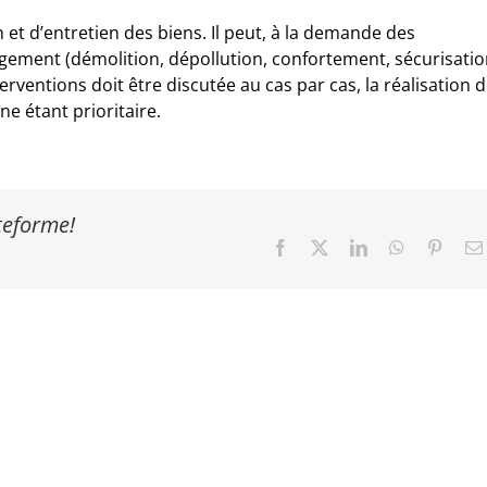
 et d’entretien des biens. Il peut, à la demande des
ement (démolition, dépollution, confortement, sécurisatio
rventions doit être discutée au cas par cas, la réalisation 
ne étant prioritaire.
ateforme!
Facebook
X
LinkedIn
WhatsApp
Pinter