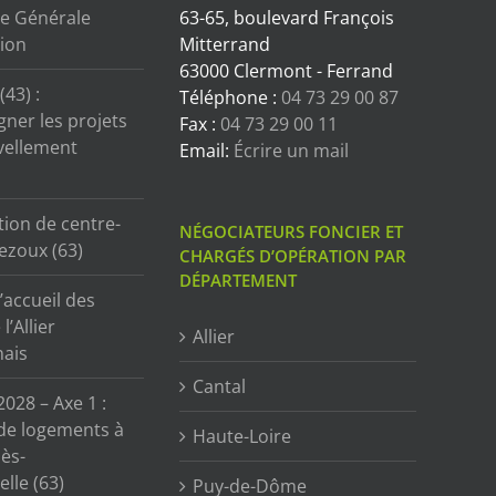
e Générale
63-65, boulevard François
tion
Mitterrand
63000 Clermont - Ferrand
43) :
Téléphone :
04 73 29 00 87
ner les projets
Fax :
04 73 29 00 11
vellement
Email:
Écrire un mail
tion de centre-
NÉGOCIATEURS FONCIER ET
ezoux (63)
CHARGÉS D’OPÉRATION PAR
DÉPARTEMENT
’accueil des
l’Allier
Allier
ais
Cantal
2028 – Axe 1 :
de logements à
Haute-Loire
ès-
lle (63)
Puy-de-Dôme