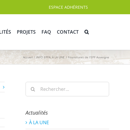
ESPACE ADHÉRENTS
LITÉS
PROJETS
FAQ
CONTACT
Accueil
INFO EPFA
À LA UNE
Fournitures de l’EPF Auvergne
Rechercher:
Actualités
À LA UNE