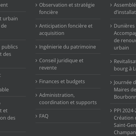
ment
Observation et stratégie
Assemblé
foncière
d’installa
t urbain
n de
Anticipation foncière et
Dunières (
acquisition
Accompag
de renou
publics
Ingénierie du patrimoine
urbain
t des
Conseil juridique et
Revitalisa
revente
bourg à L
t
Finances et budgets
Journée d
able
Maires de 
Administration,
Bourbonn
coordination et supports
e
t et
PPI 2024-
FAQ
tion des
Création 
Saint-Gen
Champane