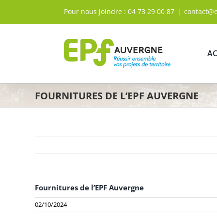
Passer
Pour nous joindre :
04 73 29 00 87
|
contact@
au
contenu
AC
FOURNITURES DE L’EPF AUVERGNE
Fournitures de l’EPF Auvergne
02/10/2024