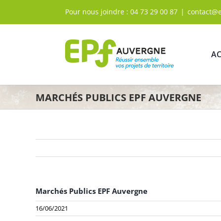
Passer
Pour nous joindre :
04 73 29 00 87
|
contact@
au
contenu
AC
MARCHÉS PUBLICS EPF AUVERGNE
Marchés Publics EPF Auvergne
16/06/2021