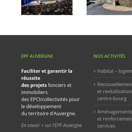
EPF AUVERGNE
NOS ACTIVITÉS
Faciliter et garantir
la
Habitat – loge
réussite
Renouvellemen
des projets
fonciers et
et revitalisatio
immobiliers
centre-bourg
des EPCI/collectivités pour
le développement
Aménagements 
du territoire d’Auvergne.
et renforcemen
En savoir + sur l’EPF Auvergne
services