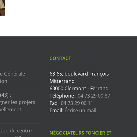
S
CONTACT
e Générale
63-65, boulevard François
tion
Mitterrand
63000 Clermont - Ferrand
43) :
Téléphone :
04 73 29 00 87
ner les projets
Fax :
04 73 29 00 11
vellement
Email:
Écrire un mail
tion de centre-
NÉGOCIATEURS FONCIER ET