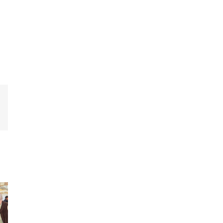
est
Email