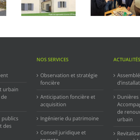
NOS SERVICES
ACTUALITÉ
ment
Observation et stratégie
Assemblé
foncière
d’installa
t urbain
n de
Anticipation foncière et
Dunières (
acquisition
Accompag
de renou
publics
Ingénierie du patrimoine
urbain
t des
Conseil juridique et
Revitalisa