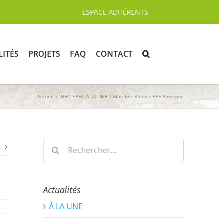
ESPACE ADHÉRENTS
LITÉS
PROJETS
FAQ
CONTACT
Accueil
INFO EPFA
À LA UNE
Marchés Publics EPF Auvergne
Rechercher:
Actualités
À LA UNE