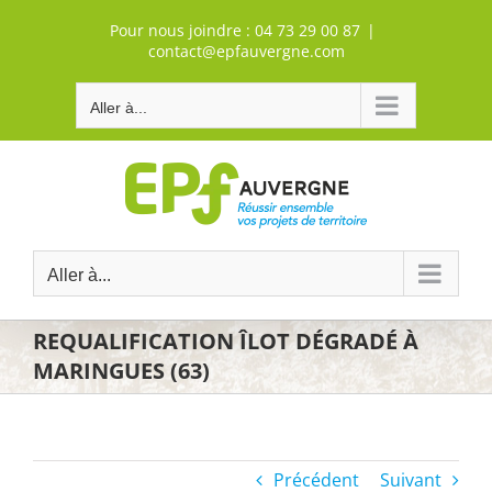
Passer
Pour nous joindre :
04 73 29 00 87
|
au
contact@epfauvergne.com
contenu
Aller à...
Aller à...
REQUALIFICATION ÎLOT DÉGRADÉ À
MARINGUES (63)
Précédent
Suivant