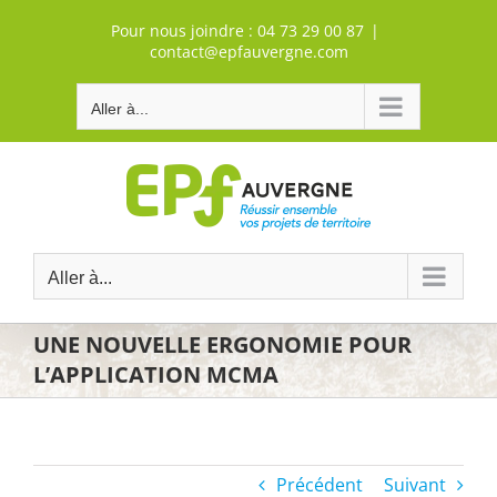
Passer
Pour nous joindre :
04 73 29 00 87
|
au
contact@epfauvergne.com
contenu
Aller à...
Aller à...
UNE NOUVELLE ERGONOMIE POUR
L’APPLICATION MCMA
Précédent
Suivant