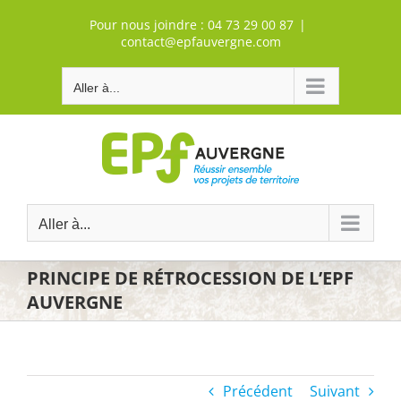
Passer
Pour nous joindre :
04 73 29 00 87
|
au
contact@epfauvergne.com
contenu
Aller à...
Aller à...
PRINCIPE DE RÉTROCESSION DE L’EPF
AUVERGNE
Précédent
Suivant