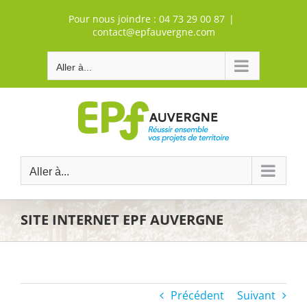
Passer
Pour nous joindre :
04 73 29 00 87
|
au
contact@epfauvergne.com
contenu
Aller à...
Aller à...
SITE INTERNET EPF AUVERGNE
Précédent
Suivant