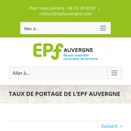
Passer
Pour nous joindre :
04 73 29 00 87
|
au
contact@epfauvergne.com
contenu
Aller à...
Aller à...
TAUX DE PORTAGE DE L’EPF AUVERGNE
Suivant