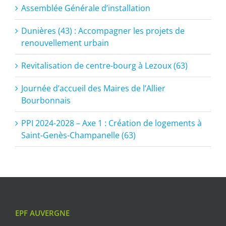
Assemblée Générale d’installation
Dunières (43) : Accompagner les projets de
renouvellement urbain
Revitalisation de centre-bourg à Lezoux (63)
Journée d’accueil des Maires de l’Allier
Bourbonnais
PPI 2024-2028 – Axe 1 : Création de logements à
Saint-Genès-Champanelle (63)
EPF AUVERGNE