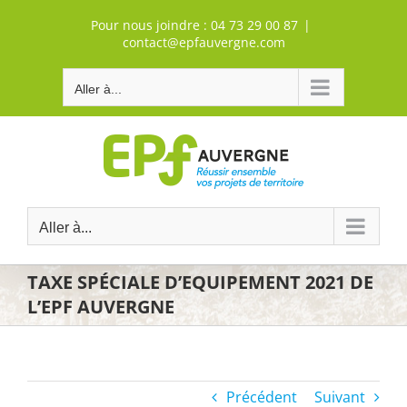
Passer
Pour nous joindre :
04 73 29 00 87
|
au
contact@epfauvergne.com
contenu
Aller à...
Aller à...
TAXE SPÉCIALE D’EQUIPEMENT 2021 DE
L’EPF AUVERGNE
Précédent
Suivant