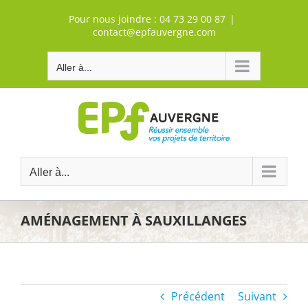
Passer
Pour nous joindre :
04 73 29 00 87
|
au
contact@epfauvergne.com
contenu
Aller à...
Aller à...
AMÉNAGEMENT À SAUXILLANGES
Précédent
Suivant