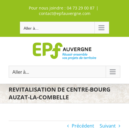
Passer
Pour nous joindre :
04 73 29 00 87
|
au
contact@epfauvergne.com
contenu
Aller à...
Aller à...
REVITALISATION DE CENTRE-BOURG
AUZAT-LA-COMBELLE
Précédent
Suivant