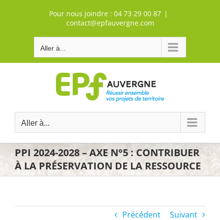
Passer
Pour nous joindre :
04 73 29 00 87
|
au
contact@epfauvergne.com
contenu
Aller à...
Aller à...
PPI 2024-2028 – AXE N°5 : CONTRIBUER
À LA PRÉSERVATION DE LA RESSOURCE
Précédent
Suivant