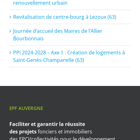
renouvellement urbain
Revitalisation de centre-bourg à Lezoux (63)
Journée d’accueil des Maires de l’Allier
Bourbonnais
PPI 2024-2028 – Axe 1 : Création de logements à
Saint-Genès-Champanelle (63)
EPF AUVERGNE
Faciliter et garantir
la réussite
des projets
fonciers et immobiliers
des EPCI/collectivités pour le développement