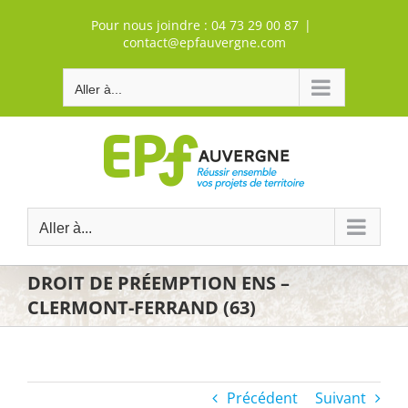
Passer
Pour nous joindre :
04 73 29 00 87
|
au
contact@epfauvergne.com
contenu
Aller à...
Aller à...
DROIT DE PRÉEMPTION ENS –
CLERMONT-FERRAND (63)
Précédent
Suivant