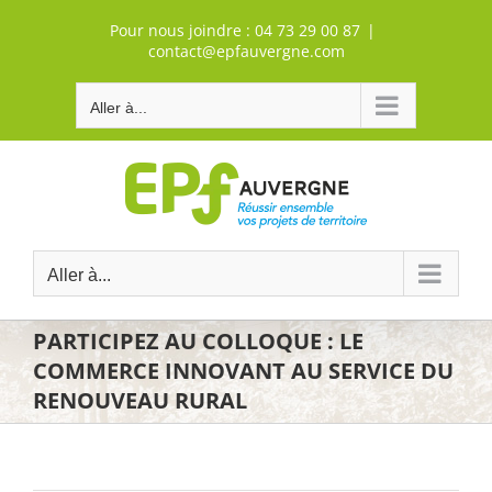
Passer
Pour nous joindre :
04 73 29 00 87
|
au
contact@epfauvergne.com
contenu
Aller à...
Aller à...
PARTICIPEZ AU COLLOQUE : LE
COMMERCE INNOVANT AU SERVICE DU
RENOUVEAU RURAL