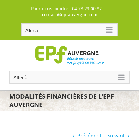
Passer
Pour nous joindre :
04 73 29 00 87
|
au
contact@epfauvergne.com
contenu
Aller à...
Aller à...
MODALITÉS FINANCIÈRES DE L’EPF
AUVERGNE
Précédent
Suivant