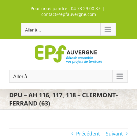
Passer
Pour nous joindre :
04 73 29 00 87
|
au
contact@epfauvergne.com
contenu
Aller à...
Aller à...
DPU – AH 116, 117, 118 – CLERMONT-
FERRAND (63)
Précédent
Suivant