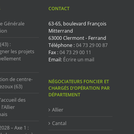
S
CONTACT
e Générale
63-65, boulevard François
tion
Mitterrand
63000 Clermont - Ferrand
43) :
Téléphone :
04 73 29 00 87
ner les projets
Fax :
04 73 29 00 11
vellement
Email:
Écrire un mail
tion de centre-
NÉGOCIATEURS FONCIER ET
ezoux (63)
CHARGÉS D’OPÉRATION PAR
DÉPARTEMENT
’accueil des
l’Allier
Allier
ais
Cantal
2028 – Axe 1 :