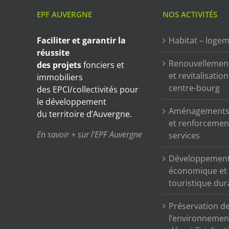
EPF AUVERGNE
NOS ACTIVITÉS
Faciliter et garantir
la
Habitat – loge
réussite
Renouvellemen
des projets
fonciers et
et revitalisatio
immobiliers
centre-bourg
des EPCI/collectivités pour
le développement
Aménagements 
du territoire d’Auvergne.
et renforcemen
En savoir + sur l’EPF Auvergne
services
Développemen
économique et
touristique dur
Préservation d
l’environnemen