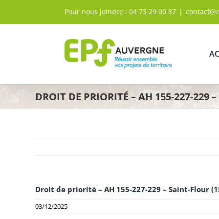
Passer
Pour nous joindre :
04 73 29 00 87
|
contact@
au
contenu
AC
DROIT DE PRIORITÉ – AH 155-227-229 –
Droit de priorité – AH 155-227-229 – Saint-Flour (1
03/12/2025