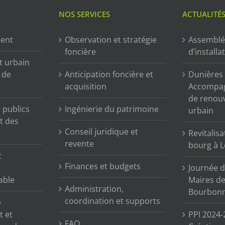
NOS SERVICES
ACTUALITÉ
ment
Observation et stratégie
Assemblé
foncière
d’installa
t urbain
n de
Anticipation foncière et
Dunières (
acquisition
Accompag
de renou
publics
Ingénierie du patrimoine
urbain
t des
Conseil juridique et
Revitalisa
revente
bourg à L
t
Finances et budgets
Journée d
able
Maires de 
Administration,
Bourbonn
coordination et supports
e
t et
PPI 2024-
FAQ