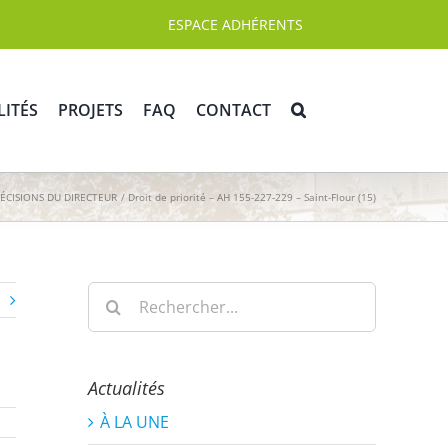
ESPACE ADHÉRENTS
LITÉS
PROJETS
FAQ
CONTACT
ÉCISIONS DU DIRECTEUR
Droit de priorité – AH 155-227-229 – Saint-Flour (15)
Rechercher:
Actualités
À LA UNE