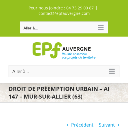
Passer
Pour nous joindre :
04 73 29 00 87
|
au
contact@epfauvergne.com
contenu
Aller à...
Aller à...
DROIT DE PRÉEMPTION URBAIN – AI
147 – MUR-SUR-ALLIER (63)
Précédent
Suivant