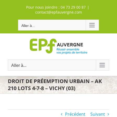
Passer
Pour nous joindre :
04 73 29 00 87
|
au
contact@epfauvergne.com
contenu
Aller à...
Aller à...
DROIT DE PRÉEMPTION URBAIN – AK
210 LOTS 4-7-8 – VICHY (03)
Précédent
Suivant