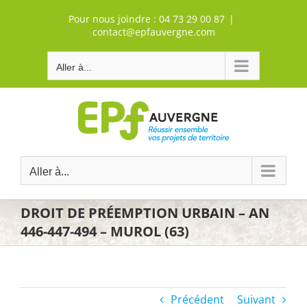
Passer
Pour nous joindre :
04 73 29 00 87
|
au
contact@epfauvergne.com
contenu
Aller à...
Aller à...
DROIT DE PRÉEMPTION URBAIN – AN
446-447-494 – MUROL (63)
Précédent
Suivant