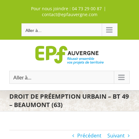
Passer
Pour nous joindre :
04 73 29 00 87
|
au
contact@epfauvergne.com
contenu
Aller à...
Aller à...
DROIT DE PRÉEMPTION URBAIN – BT 49
– BEAUMONT (63)
Précédent
Suivant