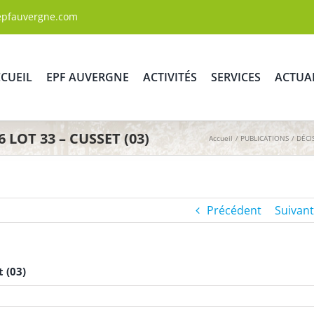
epfauvergne.com
CUEIL
EPF AUVERGNE
ACTIVITÉS
SERVICES
ACTUA
LOT 33 – CUSSET (03)
Accueil
PUBLICATIONS
DÉCI
Précédent
Suivant
 (03)