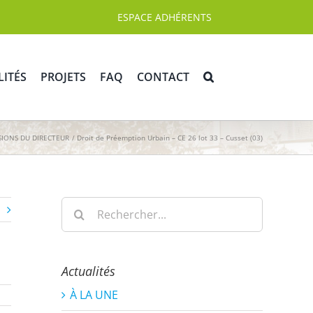
ESPACE ADHÉRENTS
LITÉS
PROJETS
FAQ
CONTACT
SIONS DU DIRECTEUR
Droit de Préemption Urbain – CE 26 lot 33 – Cusset (03)
Rechercher:
Actualités
À LA UNE