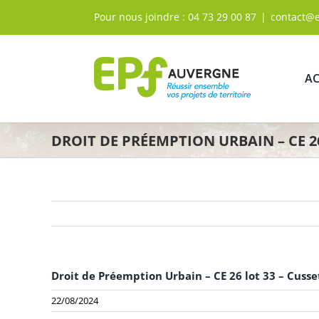
Passer
Pour nous joindre :
04 73 29 00 87
|
contact@
au
contenu
AC
DROIT DE PRÉEMPTION URBAIN – CE 26 
Droit de Préemption Urbain – CE 26 lot 33 – Cusset
22/08/2024