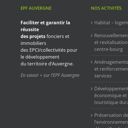
EPF AUVERGNE
NOS ACTIVITÉS
Faciliter et garantir
la
Habitat – loge
réussite
Renouvellemen
des projets
fonciers et
et revitalisatio
immobiliers
centre-bourg
des EPCI/collectivités pour
le développement
Aménagements 
du territoire d’Auvergne.
et renforcemen
En savoir + sur l’EPF Auvergne
services
Développemen
économique et
touristique dur
Préservation d
l’environnemen