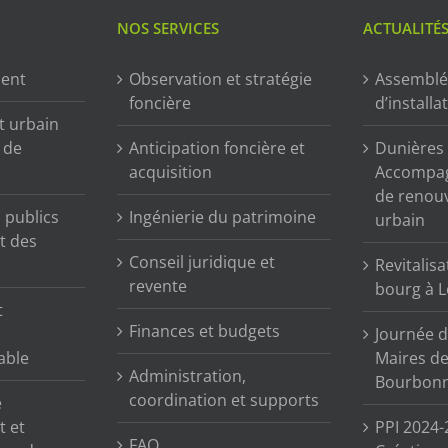
NOS SERVICES
ACTUALITÉ
ment
Observation et stratégie
Assemblé
foncière
d’installa
t urbain
n de
Anticipation foncière et
Dunières (
acquisition
Accompag
de renou
publics
Ingénierie du patrimoine
urbain
t des
Conseil juridique et
Revitalisa
revente
bourg à L
t
Finances et budgets
Journée d
able
Maires de 
Administration,
Bourbonn
coordination et supports
e
t et
PPI 2024-
FAQ