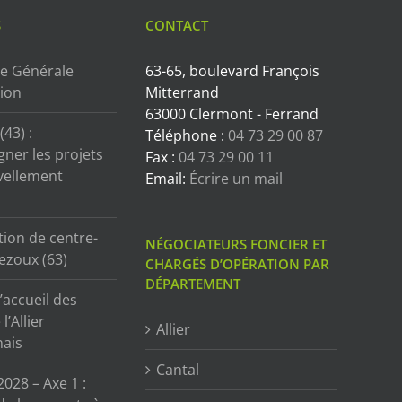
S
CONTACT
e Générale
63-65, boulevard François
tion
Mitterrand
63000 Clermont - Ferrand
43) :
Téléphone :
04 73 29 00 87
ner les projets
Fax :
04 73 29 00 11
vellement
Email:
Écrire un mail
tion de centre-
NÉGOCIATEURS FONCIER ET
ezoux (63)
CHARGÉS D’OPÉRATION PAR
DÉPARTEMENT
’accueil des
l’Allier
Allier
ais
Cantal
2028 – Axe 1 :