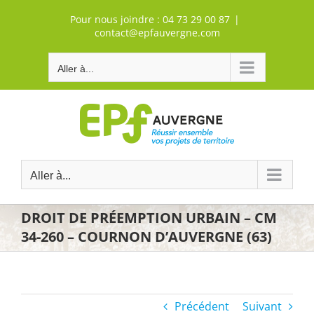
Passer
Pour nous joindre :
04 73 29 00 87
|
au
contact@epfauvergne.com
contenu
Aller à...
Aller à...
DROIT DE PRÉEMPTION URBAIN – CM
34-260 – COURNON D’AUVERGNE (63)
Précédent
Suivant