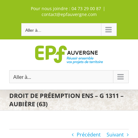
Passer
Pour nous joindre :
04 73 29 00 87
|
au
contact@epfauvergne.com
contenu
Aller à...
Aller à...
DROIT DE PRÉEMPTION ENS – G 1311 –
AUBIÈRE (63)
Précédent
Suivant