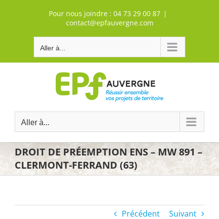
Passer
Pour nous joindre :
04 73 29 00 87
|
au
contact@epfauvergne.com
contenu
Aller à...
Aller à...
DROIT DE PRÉEMPTION ENS – MW 891 –
CLERMONT-FERRAND (63)
Précédent
Suivant