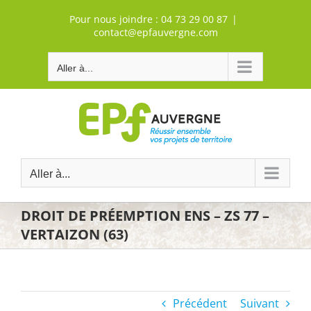
Passer
Pour nous joindre :
04 73 29 00 87
|
au
contact@epfauvergne.com
contenu
Aller à...
Aller à...
DROIT DE PRÉEMPTION ENS – ZS 77 –
VERTAIZON (63)
Précédent
Suivant