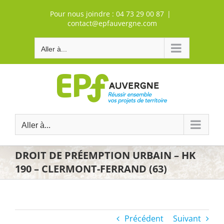
Passer
Pour nous joindre :
04 73 29 00 87
|
au
contact@epfauvergne.com
contenu
Aller à...
Aller à...
DROIT DE PRÉEMPTION URBAIN – HK
190 – CLERMONT-FERRAND (63)
Précédent
Suivant