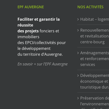
EPF AUVERGNE
NOS ACTIVITÉS
Faciliter et garantir
la
Habitat – loge
réussite
Renouvellemen
des projets
fonciers et
et revitalisatio
immobiliers
centre-bourg
des EPCI/collectivités pour
le développement
Aménagements 
du territoire d’Auvergne.
et renforcemen
En savoir + sur l’EPF Auvergne
services
Développemen
économique et
touristique dur
Préservation d
l’environnemen