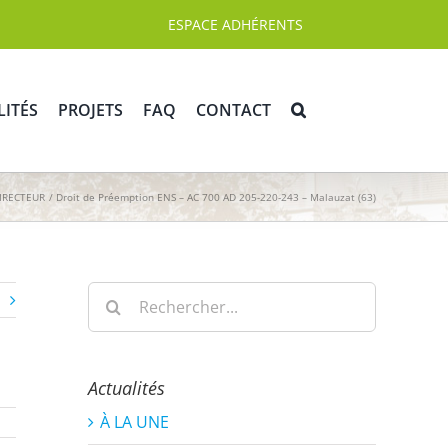
ESPACE ADHÉRENTS
LITÉS
PROJETS
FAQ
CONTACT
IRECTEUR
Droit de Préemption ENS – AC 700 AD 205-220-243 – Malauzat (63)
Rechercher:
Actualités
À LA UNE