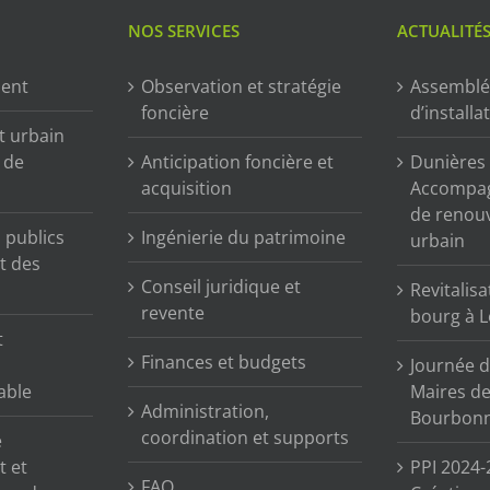
NOS SERVICES
ACTUALITÉ
ment
Observation et stratégie
Assemblé
foncière
d’installa
t urbain
n de
Anticipation foncière et
Dunières (
acquisition
Accompag
de renou
publics
Ingénierie du patrimoine
urbain
t des
Conseil juridique et
Revitalisa
revente
bourg à L
t
Finances et budgets
Journée d
able
Maires de 
Administration,
Bourbonn
coordination et supports
e
t et
PPI 2024-
FAQ