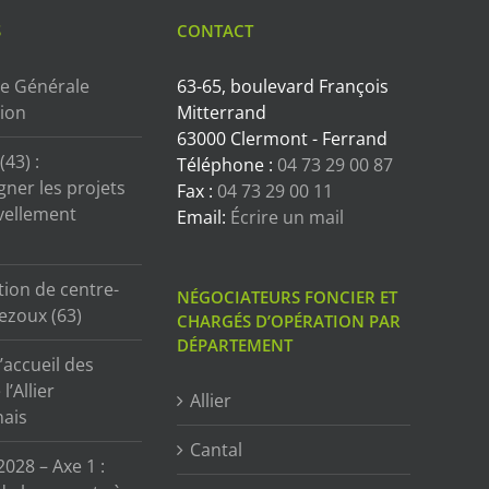
S
CONTACT
e Générale
63-65, boulevard François
tion
Mitterrand
63000 Clermont - Ferrand
43) :
Téléphone :
04 73 29 00 87
ner les projets
Fax :
04 73 29 00 11
vellement
Email:
Écrire un mail
tion de centre-
NÉGOCIATEURS FONCIER ET
ezoux (63)
CHARGÉS D’OPÉRATION PAR
DÉPARTEMENT
’accueil des
l’Allier
Allier
ais
Cantal
2028 – Axe 1 :