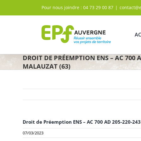
Passer
Pour nous joindre :
04 73 29 00 87
|
contact@
au
contenu
AC
DROIT DE PRÉEMPTION ENS – AC 700 AD
MALAUZAT (63)
Droit de Préemption ENS – AC 700 AD 205-220-243 
07/03/2023