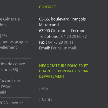
S
CONTACT
e Générale
63-65, boulevard François
tion
Mitterrand
63000 Clermont - Ferrand
43) :
Téléphone :
04 73 29 00 87
ner les projets
Fax :
04 73 29 00 11
vellement
Email:
Écrire un mail
tion de centre-
NÉGOCIATEURS FONCIER ET
ezoux (63)
CHARGÉS D’OPÉRATION PAR
DÉPARTEMENT
’accueil des
l’Allier
Allier
ais
Cantal
2028 – Axe 1 :