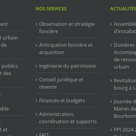
NOS SERVICES
ACTUALITÉ
ment
Observation et stratégie
Assemblé
foncière
d’installa
t urbain
n de
Anticipation foncière et
Dunières (
acquisition
Accompag
de renou
publics
Ingénierie du patrimoine
urbain
t des
Conseil juridique et
Revitalisa
revente
bourg à L
t
Finances et budgets
Journée d
able
Maires de 
Administration,
Bourbonn
coordination et supports
e
t et
PPI 2024-
FAQ