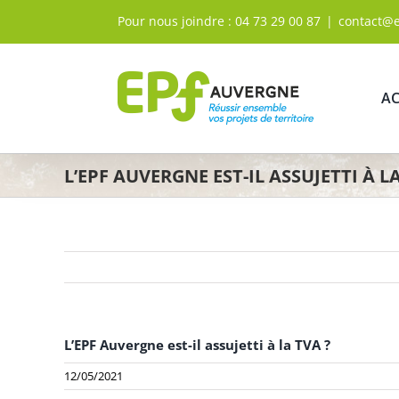
Passer
Pour nous joindre :
04 73 29 00 87
|
contact@
au
contenu
AC
L’EPF AUVERGNE EST-IL ASSUJETTI À LA
L’EPF Auvergne est-il assujetti à la TVA ?
12/05/2021