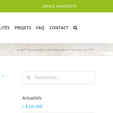
ESPACE ADHÉRENTS
LITÉS
PROJETS
FAQ
CONTACT
Accueil
Comptabilité
L’EPF Auvergne est-il assujetti à la TVA ?
Rechercher:
Actualités
À LA UNE