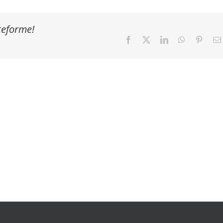
ateforme!
Facebook
X
LinkedIn
WhatsApp
Pinter