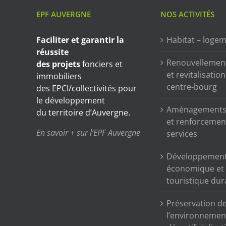
EPF AUVERGNE
NOS ACTIVITÉS
Faciliter et garantir
la
Habitat – loge
réussite
Renouvellemen
des projets
fonciers et
et revitalisatio
immobiliers
centre-bourg
des EPCI/collectivités pour
le développement
Aménagements 
du territoire d’Auvergne.
et renforcemen
En savoir + sur l’EPF Auvergne
services
Développemen
économique et
touristique dur
Préservation d
l’environnemen