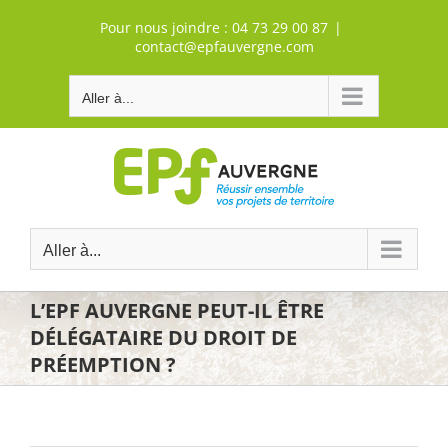
Passer
Pour nous joindre :
04 73 29 00 87
|
au
contact@epfauvergne.com
contenu
Aller à...
Aller à...
L’EPF AUVERGNE PEUT-IL ÊTRE
DÉLÉGATAIRE DU DROIT DE
PRÉEMPTION ?