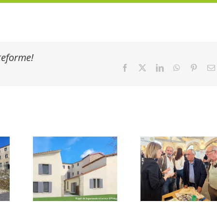
ateforme!
Facebook
X
LinkedIn
WhatsApp
Pinter