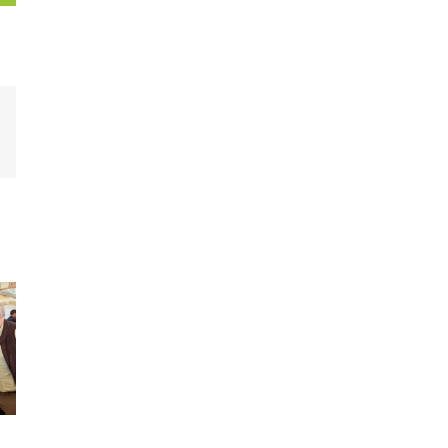
est
Email