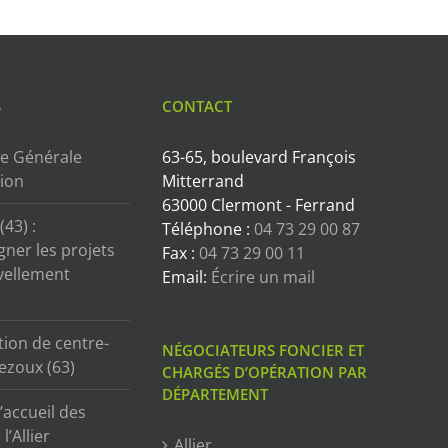
S
CONTACT
e Générale
63-65, boulevard François
tion
Mitterrand
63000 Clermont - Ferrand
43) :
Téléphone :
04 73 29 00 87
ner les projets
Fax :
04 73 29 00 11
vellement
Email:
Écrire un mail
tion de centre-
NÉGOCIATEURS FONCIER ET
ezoux (63)
CHARGÉS D’OPÉRATION PAR
DÉPARTEMENT
’accueil des
l’Allier
Allier