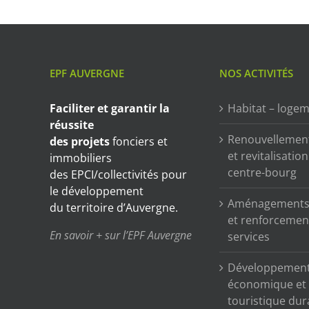
EPF AUVERGNE
NOS ACTIVITÉS
Faciliter et garantir
la
Habitat – loge
réussite
Renouvellemen
des projets
fonciers et
et revitalisatio
immobiliers
centre-bourg
des EPCI/collectivités pour
le développement
Aménagements 
du territoire d’Auvergne.
et renforcemen
En savoir + sur l’EPF Auvergne
services
Développemen
économique et
touristique dur