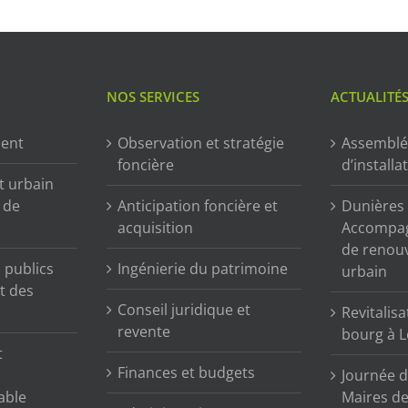
NOS SERVICES
ACTUALITÉ
ment
Observation et stratégie
Assemblé
foncière
d’installa
t urbain
n de
Anticipation foncière et
Dunières (
acquisition
Accompag
de renou
publics
Ingénierie du patrimoine
urbain
t des
Conseil juridique et
Revitalisa
revente
bourg à L
t
Finances et budgets
Journée d
able
Maires de 