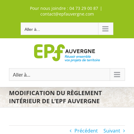
Passer
Pour nous joindre :
04 73 29 00 87
|
au
contact@epfauvergne.com
contenu
Aller à...
Aller à...
MODIFICATION DU RÈGLEMENT
INTÉRIEUR DE L’EPF AUVERGNE
Précédent
Suivant