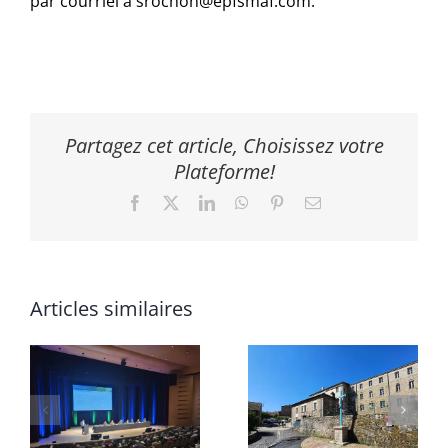
par courriel à srochon@epfsmaf.com.
Partagez cet article, Choisissez votre
Plateforme!
Facebook
X
LinkedIn
WhatsApp
Pinterest
Email
Articles similaires