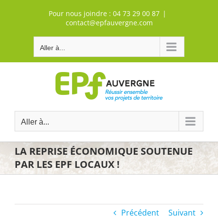
Passer
Pour nous joindre :
04 73 29 00 87
|
au
contact@epfauvergne.com
contenu
Aller à...
Aller à...
LA REPRISE ÉCONOMIQUE SOUTENUE
PAR LES EPF LOCAUX !
Précédent
Suivant